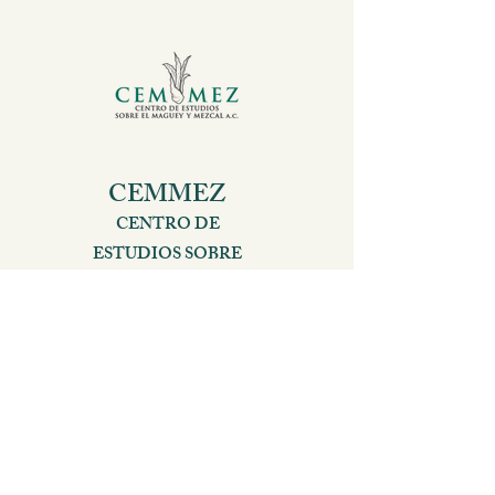
CEMMEZ
CENTRO DE
ESTUDIOS SOBRE
EL MAGUEY Y
MEZCAL
GUILLERMO CARBO 303. U.ISSSTE.
C.P. 68024. OAXACA, MÉXICO
TEL.
+52 951 330 0157