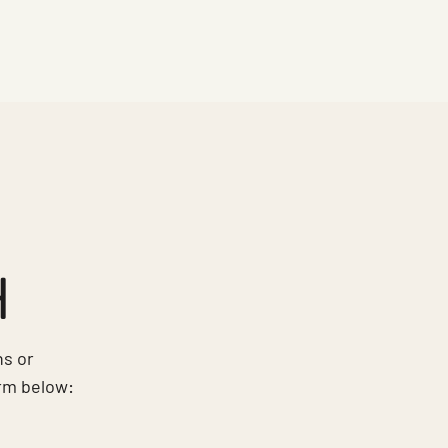
H
ns or
orm below: