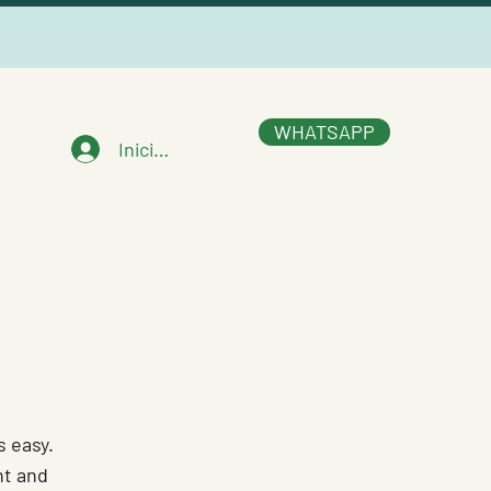
WHATSAPP
Iniciar sesión
s easy.
nt and