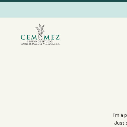
I'm a 
Just 