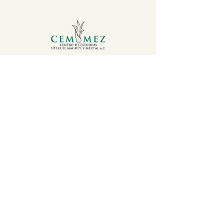
CEMMEZ
CENTRO DE
ESTUDIOS SOBRE
EL MAGUEY Y
MEZCAL
GUILLERMO CARBO 303. U.ISSSTE.
C.P. 68024. OAXACA, MÉXICO
TEL.
+52 951 330 0157