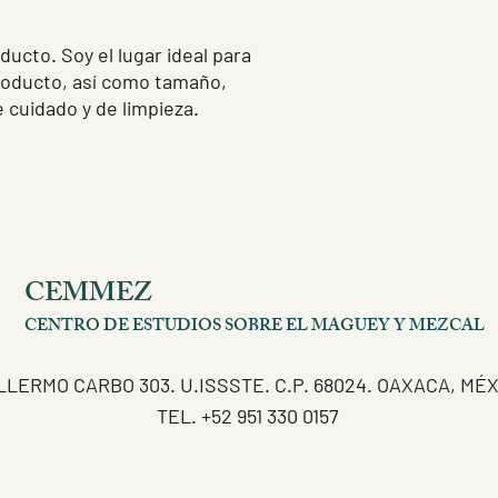
pues saben que en tu 
altos niveles de segur
ucto. Soy el lugar ideal para 
roducto, así como tamaño, 
 cuidado y de limpieza.
CEMMEZ
CENTRO DE ESTUDIOS SOBRE EL MAGUEY Y MEZCAL
LLERMO CARBO 303. U.ISSSTE. C.P. 68024. OAXACA, MÉ
TEL. +52 951 330 0157