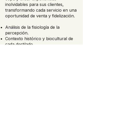
inolvidables para sus clientes,
transformando cada servicio en una
oportunidad de venta y fidelización.
Análisis de la fisiología de la
percepción.
Contexto histórico y biocultural de
cada destilado.
Transmisión de saberes y técnicas
tradicionales.
Creación de narrativas de venta de
alto impacto.
Conoce los detalles como el