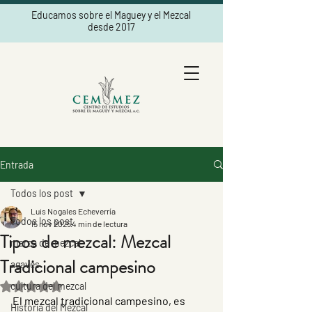
Educamos sobre el Maguey y el Mezcal
desde 2017
Entrada
Todos los post
Luis Nogales Echeverría
Todos los post
15 nov 2025
4 min de lectura
Tipos de mezcal: Mezcal
marca de mezcal
Tradicional campesino
agaves
cultura del mezcal
Obtuvo NaN de 5 estrellas.
El mezcal tradicional campesino, es 
Historia del Mezcal