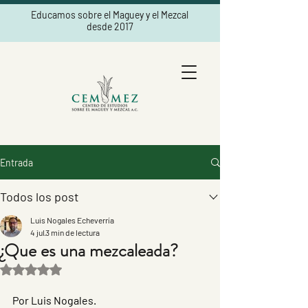
Educamos sobre el Maguey y el Mezcal
desde 2017
Entrada
Todos los post
Luis Nogales Echeverría
4 jul
3 min de lectura
¿Que es una mezcaleada?
Obtuvo NaN de 5 estrellas.
Por Luis Nogales.